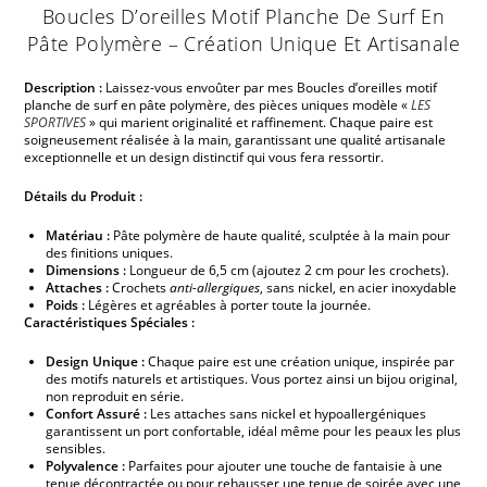
Boucles D’oreilles Motif Planche De Surf En
Pâte Polymère – Création Unique Et Artisanale
Description :
Laissez-vous envoûter par mes Boucles d’oreilles motif
planche de surf en pâte polymère, des pièces uniques modèle «
LES
SPORTIVES
» qui marient originalité et raffinement. Chaque paire est
soigneusement réalisée à la main, garantissant une qualité artisanale
exceptionnelle et un design distinctif qui vous fera ressortir.
Détails du Produit :
Matériau :
Pâte polymère de haute qualité, sculptée à la main pour
des finitions uniques.
Dimensions :
Longueur de 6,5 cm (ajoutez 2 cm pour les crochets).
Attaches :
Crochets
anti-allergiques
, sans nickel, en acier inoxydable
Poids :
Légères et agréables à porter toute la journée.
Caractéristiques Spéciales :
Design Unique :
Chaque paire est une création unique, inspirée par
des motifs naturels et artistiques. Vous portez ainsi un bijou original,
non reproduit en série.
Confort Assuré :
Les attaches sans nickel et hypoallergéniques
garantissent un port confortable, idéal même pour les peaux les plus
sensibles.
Polyvalence :
Parfaites pour ajouter une touche de fantaisie à une
tenue décontractée ou pour rehausser une tenue de soirée avec une