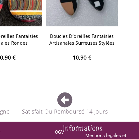
reilles Fantaisies
Boucles D’oreilles Fantaisies
nales Rondes
Artisanales Surfeuses Stylées
0,90
€
10,90
€
agne
Satisfait Ou Remboursé 14 Jours
Informations
CGV
r
Mentions légales et