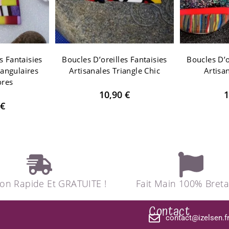
s Fantaisies
Boucles D’oreilles Fantaisies
Boucles D’o
tangulaires
Artisanales Triangle Chic
Artisa
ores
10,90
€
1
€
son Rapide Et GRATUITE !
Fait Main 100% Bret
Contact
contact@izelsen.f