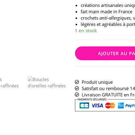
créations artisanales uniq
fait main made in France
crochets
anti-allergiques
, 
légères et agréables à por
1 en stock
AJOUTER AU P
Produit unique
Satisfait ou remboursé 14
Livraison GRATUITE en Fr