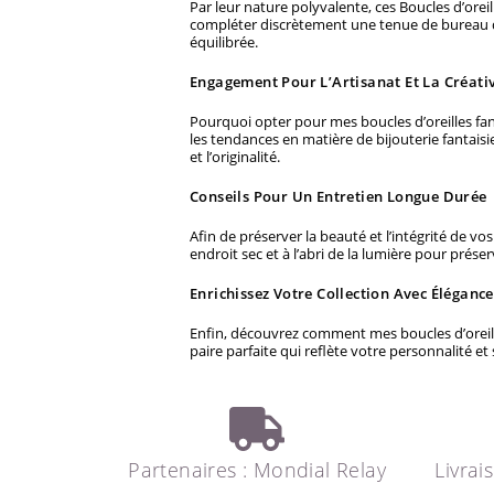
Par leur nature polyvalente, ces Boucles d’orei
compléter discrètement une tenue de bureau qu
équilibrée.
Engagement Pour L’Artisanat Et La Créativ
Pourquoi opter pour mes boucles d’oreilles fan
les tendances en matière de bijouterie fantaisi
et l’originalité.
Conseils Pour Un Entretien Longue Durée
Afin de préserver la beauté et l’intégrité de vos
endroit sec et à l’abri de la lumière pour préserv
Enrichissez Votre Collection Avec Élégance
Enfin, découvrez comment mes boucles d’oreille
paire parfaite qui reflète votre personnalité et
Partenaires : Mondial Relay
Livrai