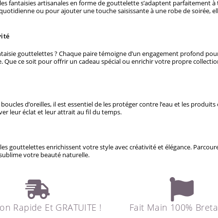
lles fantaisies artisanales en forme de gouttelette s’adaptent parfaitement à
otidienne ou pour ajouter une touche saisissante à une robe de soirée, ell
ité
taisie gouttelettes ? Chaque paire témoigne d’un engagement profond pour l’ar
e. Que ce soit pour offrir un cadeau spécial ou enrichir votre propre collecti
 boucles d’oreilles, il est essentiel de les protéger contre l’eau et les produi
er leur éclat et leur attrait au fil du temps.
s gouttelettes enrichissent votre style avec créativité et élégance. Parcour
 sublime votre beauté naturelle.
son Rapide Et GRATUITE !
Fait Main 100% Bret