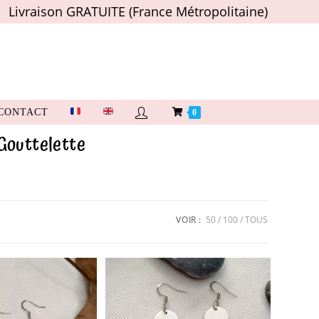
Livraison GRATUITE (France Métropolitaine)
CONTACT
0
 Gouttelette
VOIR :
50
100
TOUS