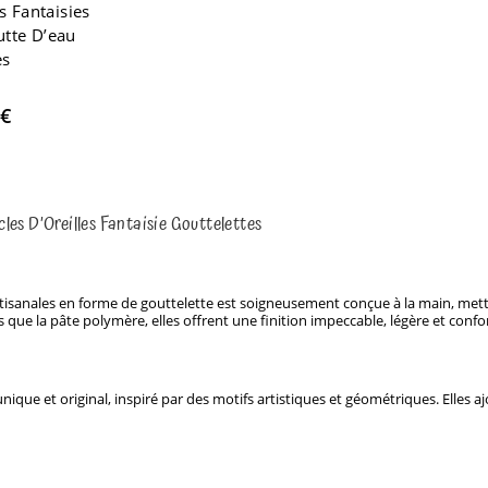
s Fantaisies
utte D’eau
es
€
les D’Oreilles Fantaisie Gouttelettes
artisanales en forme de gouttelette est soigneusement conçue à la main, met
ls que la pâte polymère, elles offrent une finition impeccable, légère et confo
ique et original, inspiré par des motifs artistiques et géométriques. Elles 