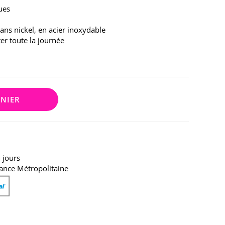
ues
sans nickel, en acier inoxydable
ter toute la journée
ANIER
 jours
ance Métropolitaine