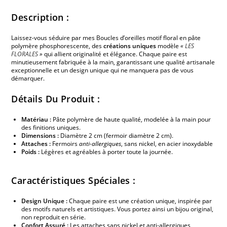
Description :
Laissez-vous séduire par mes Boucles d’oreilles motif floral en pâte
polymère phosphorescente, des
créations uniques
modèle
«
LES
FLORALES
»
qui allient originalité et élégance. Chaque paire est
minutieusement fabriquée à la main, garantissant une qualité artisanale
exceptionnelle et un design unique qui ne manquera pas de vous
démarquer.
Détails Du Produit :
Matériau :
Pâte polymère de haute qualité, modelée à la main pour
des finitions uniques.
Dimensions :
Diamètre 2 cm (fermoir diamètre 2 cm).
Attaches :
Fermoirs
anti-allergiques
, sans nickel, en acier inoxydable
Poids :
Légères et agréables à porter toute la journée.
Caractéristiques Spéciales :
Design Unique :
Chaque paire est une création unique, inspirée par
des motifs naturels et artistiques. Vous portez ainsi un bijou original,
non reproduit en série.
Confort Assuré :
Les attaches sans nickel et anti-allergiques