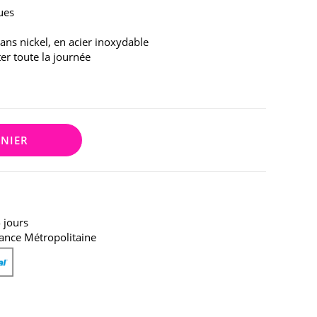
ues
sans nickel, en acier inoxydable
ter toute la journée
ANIER
 jours
ance Métropolitaine