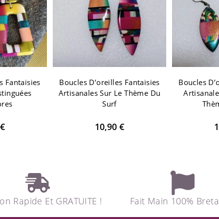
s Fantaisies
Boucles D’oreilles Fantaisies
Boucles D’o
stinguées
Artisanales Sur Le Thème Du
Artisanale
ores
Surf
Thèm
€
10,90
€
1
son Rapide Et GRATUITE !
Fait Main 100% Bret