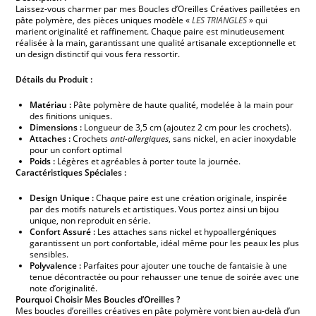
Laissez-vous charmer par mes Boucles d’Oreilles Créatives pailletées en
pâte polymère, des pièces uniques modèle «
LES TRIANGLES
» qui
marient originalité et raffinement. Chaque paire est minutieusement
réalisée à la main, garantissant une qualité artisanale exceptionnelle et
un design distinctif qui vous fera ressortir.
Détails du Produit :
Matériau :
Pâte polymère de haute qualité, modelée à la main pour
des finitions uniques.
Dimensions :
Longueur de 3,5 cm (ajoutez 2 cm pour les crochets).
Attaches :
Crochets
anti-allergiques
, sans nickel, en acier inoxydable
pour un confort optimal
Poids :
Légères et agréables à porter toute la journée.
Caractéristiques Spéciales :
Design Unique :
Chaque paire est une création originale, inspirée
par des motifs naturels et artistiques. Vous portez ainsi un bijou
unique, non reproduit en série.
Confort Assuré :
Les attaches sans nickel et hypoallergéniques
garantissent un port confortable, idéal même pour les peaux les plus
sensibles.
Polyvalence :
Parfaites pour ajouter une touche de fantaisie à une
tenue décontractée ou pour rehausser une tenue de soirée avec une
note d’originalité.
Pourquoi Choisir Mes Boucles d’Oreilles ?
Mes boucles d’oreilles créatives en pâte polymère vont bien au-delà d’un