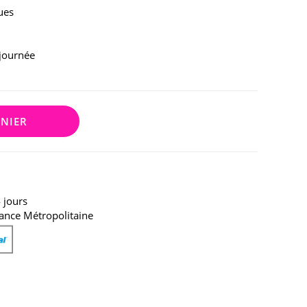
ues
 journée
ANIER
 jours
ance Métropolitaine