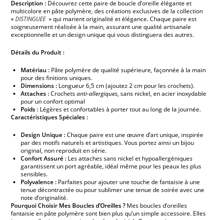
Description :
Découvrez cette paire de boucle d’oreille élégante et
multicolore en pâte polymère, des créations exclusives de la collection
«
DISTINGUEE
» qui marient originalité et élégance. Chaque paire est
soigneusement réalisée à la main, assurant une qualité artisanale
exceptionnelle et un design unique qui vous distinguera des autres.
Détails du Produit :
Matériau :
Pâte polymère de qualité supérieure, façonnée à la main
pour des finitions uniques.
Dimensions :
Longueur 6,5 cm (ajoutez 2 cm pour les crochets).
Attaches :
Crochets
anti-allergiques
, sans nickel, en acier inoxydable
pour un confort optimal
Poids :
Légères et confortables à porter tout au long de la journée.
Caractéristiques Spéciales :
Design Unique :
Chaque paire est une œuvre d’art unique, inspirée
par des motifs naturels et artistiques. Vous portez ainsi un bijou
original, non reproduit en série.
Confort Assuré :
Les attaches sans nickel et hypoallergéniques
garantissent un port agréable, idéal même pour les peaux les plus
sensibles.
Polyvalence :
Parfaites pour ajouter une touche de fantaisie à une
tenue décontractée ou pour sublimer une tenue de soirée avec une
note d’originalité.
Pourquoi Choisir Mes Boucles d’Oreilles ?
Mes boucles d’oreilles
fantaisie en pâte polymère sont bien plus qu’un simple accessoire. Elles