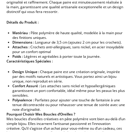
originalité et raffinement. Chaque paire est minutieusement réalisée à
la main, garantissant une qualité artisanale exceptionnelle et un design
distinctif qui vous fera ressortir.
Détails du Produit :
Matériau :
Pâte polymère de haute qualité, modelée à la main pour
des finitions uniques.
Dimensions :
Longueur de 3,5 cm (ajoutez 2 cm pour les crochets).
Attaches :
Crochets
anti-allergiques
, sans nickel, en acier inoxydable
pour un confort optimal
Poids :
Légères et agréables à porter toute la journée.
Caractéristiques Spéciales :
Design Unique :
Chaque paire est une création originale, inspirée
par des motifs naturels et artistiques. Vous portez ainsi un bijou
unique, non reproduit en série.
Confort Assuré :
Les attaches sans nickel et hypoallergéniques
garantissent un port confortable, idéal même pour les peaux les plus
sensibles.
Polyvalence :
Parfaites pour ajouter une touche de fantaisie à une
tenue décontractée ou pour rehausser une tenue de soirée avec une
note d’originalité.
Pourquoi Choisir Mes Boucles d’Oreilles ?
Mes boucles d’oreilles créatives en pâte polymère vont bien au-delà d’un
simple bijou. Elles incarnent l’artisanat passionné et l’innovation
créative. Qu’il s’agisse d’un achat pour vous-même ou d’un cadeau, ces